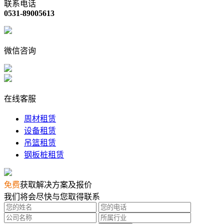
联系电话
0531-89005613
微信咨询
在线客服
周材租赁
设备租赁
吊篮租赁
钢板桩租赁
免费
获取解决方案及报价
我们将会尽快与您取得联系