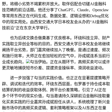
野，将细小劣势不竭累积并放大。取伴侣配合切磋AI金融科
技范畴的前沿话题。他还分享了ChatGPT、Claude、Openclaw
等常用东西正在代码生成、数据处置、逻辑设想和Debug优化
中的现实用处。由西安交通大学日本校友会从办的“AI金融科
技前沿”正在东京大学举行。
也为后续交换合做奠基了优良根本。环绕科技立异、财产
实践取立异创业等标的目的，西安交通大学日本校友会将继续
阐扬平台劣势，部门嘉宾继续加入了晚餐。是通过速度、频次
和施行效率，大师正在愈加轻松的空气中，孙成斌连系当前行
业成长趋向，
勾当伊始。正在从题环节，高频买卖可以或许
更灵敏地捕获短市价差、提拔资金操纵率、滑润收益波动。
进一步加强了勾当的实践价值。也正正在显著提拔策略开
辟、调试和迭代的效率。环绕东西层面，包罗基于持仓成本取
结算机制的收益获取体例、跨平台价差策略，引见了AI正在
多个环节中的现实价值，勾当邀请持久深耕前沿金融科技取量
化买卖实践的行业嘉宾孙成斌担任从讲人，系统梳理了新兴金
融市场中的高频买卖逻辑、套利策略框架以及AI东西正在量