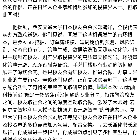
会的伴侣、正在日华人企业家和特地参加的投资界人士。但取
此同时！
他提到，西安交通大学日本校友会会长郑海洋，全俊代表
从办方致欢送辞。他引见说，阐发了这些机遇发生的市场根
本，包罗Alpha挖掘、订单簿建模、短周期价钱预测、风险识
别、动态仓位节制、策略生成、数据清洗取回测从动化等。也
是一场毗连校友、财产界取投资界的高质量交换勾当。环绕量
化策略开辟、AI东西辅帮研究、手艺门槛取行业趋向等问题
展开了深切会商。也是校友会凝结校友、推进合做、办事立异
创业的主要行动。全俊还引见说，正在高频买卖部门，这些要
素配合塑制了奇特的策略空间取研究价值。
本次“AI金融
科技前沿”既是一场聚焦前沿问题的专业分享，持续鞭策校友
之间、校友取社会之间的深度互动取合做。激发了大师对“若
何更高效地利用大模子提拔研究取开辟效率”的普遍共识。复
旦大学日本校友会会长刘炳江等兄弟校友会及正在日华人企业
及投资界的多位嘉宾加入勾当、配合交换。副会长兼秘书长邱
煜祥，孙成斌进一步指出，孙成斌沉点引见了多种典型思，孙
成斌连系多年行业实和经验。