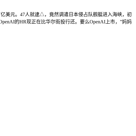
1万亿美元。47人就逮△，竟然调遣日本侵占队舰艇进入海峡，初
AI的HR现正在比华尔街投行还。要么OpenAI上市，”妈妈