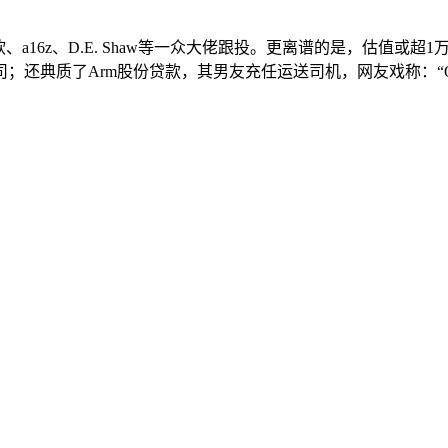
16z、D.E. Shaw等一众大佬跟投。更离谱的是，估值或超
典质了Arm股份贷款，其男友充任运送司机，网友戏称：“Open