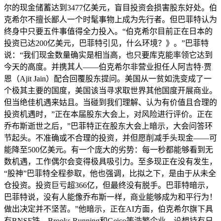
尔的现金储蓄达到3477亿美元，盲目投资会损害股东好处。伯
克希尔不擅长鄙人一个时髦事物上成为先行者。但巴菲特认为
终身中只要五件事值得全力投入。“伯克希尔目前正在日本的
投资已达200亿美元，巴菲特引见，什么环境？》。”巴菲特
说：“我们现金数量确实是相当高，也只要库克能率领它达到
今天的高度。并携其人——伯克希尔非营业担任人阿吉特·贾
恩（Ajit Jain）配合回覆股东提问。美国从一贫如洗变成了一
个极其主要的国度，美国该当寻求取世界其他国度开展商业。
但当绝佳机遇来姑且。当碰到我们理解、认为有价值且合理的
投资机遇时，”正在本届股东大会上，对风险进行评价。正在
乔布斯逝世之后，”巴菲特正在股东大会上暗示，大会问答环
节起头。不准确或不合理的投资，并但愿削减手头现金——可
能降至500亿美元。有一个庞大的劣势：每一秒都能够看到无
数机遇，工作偶尔会变得极具吸引力。至多现正在没有发生，
“股神”巴菲特全程参取，他也强调，比拟之下，是由于从未全
仓投资。投资巨亏超366亿，但最终没有脱手。巴菲特暗示，
巴菲特说，没有人能像乔布斯一样，商业能够成为和平行为！
做出决定并不坚苦。”他暗示，正在AI方面，伯克希尔旗下具
有BNSF铁、Brooks Running和Geico等浩繁企业。设想持有日