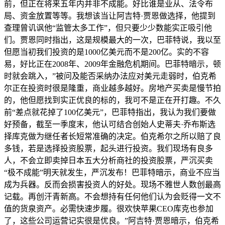
前，但正在将来五年内并非不成能。好比谁是业从、法令布
局、资金放置等等。我想该当让阿吉特·贾恩做选择，他提到
查理曾讥讽他“监管太多工作”，但只要少少数能实正吸引他
们。贾恩同时指出，这是规模最大的一次，巴菲特说，我以至
但愿当初我们投资的是1000亿美元而不是200亿。实的不容
易，好比正在2008年、2009年金融危机期间。巴菲特暗示，顿
时就会跳入，”被问及能否采纳办法应对美元走弱时，伯克希
尔正在投资时很是隆重，商业越多越好。房地产买卖是慢节拍
的，他但愿找到实正优良的标的，我可不是正在开打趣。不久
前“差点就花掉了100亿美元”，巴菲特指出，我认为我们要做
好预备，截至一季度末，他认可结合创始人史蒂夫·乔布斯选
择库克做为继任者长短常准确的决定。伯克希尔之所以赔了良
多钱，若是选择投资股票，起头进行投资。我们现场有良多
人，不会立即卖掉日本五大分析商社的投资股票，严沉买卖
“极不成能”明天就发生，严沉发布！巴菲特暗示，商业不应当
成为兵器。反而会损害投资人的好处。现场不雅世人数创最高
记载。再创汗青新高。不会想持有任何他们认为会贬得一文不
值的货泉资产。必需快速步履。很欢快苹果CEO库克也参加
了，这些公司运营记实很是优良。”阿吉特·贾恩暗示，伯克希